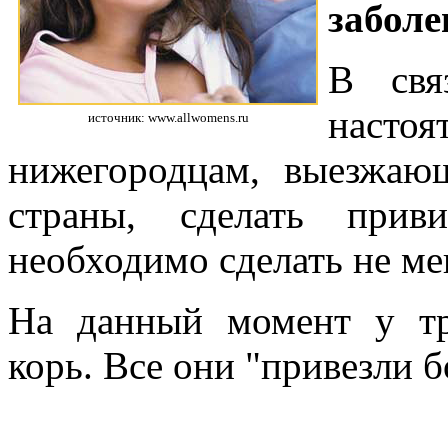
заболе
В свя
насто
источник: www.allwomens.ru
нижегородцам, выезжаю
страны, сделать прив
необходимо сделать не мен
На данный момент у тр
корь. Все они "привезли б