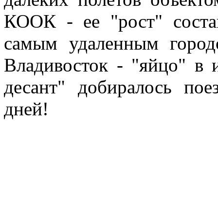
КООК - ее "рост" соста
самым удаленным город
Владивосток - "яйцо" в
десант" добиралось по
дней!