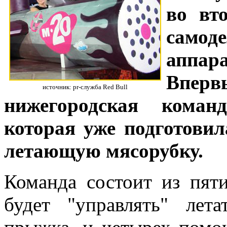
во вт
само
аппар
Вперв
источник: pr-служба Red Bull
нижегородская коман
которая уже подготовил
летающую мясорубку.
Команда состоит из пяти
будет "управлять" лет