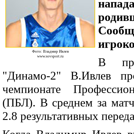
напа
родив
Сооб
игроко
Фото: Владмир Ивлев
www.sovsport.ru
В пр
"Динамо-2" В.Ивлев п
чемпионате Профессио
(ПБЛ). В среднем за мат
2.8 результативных переда