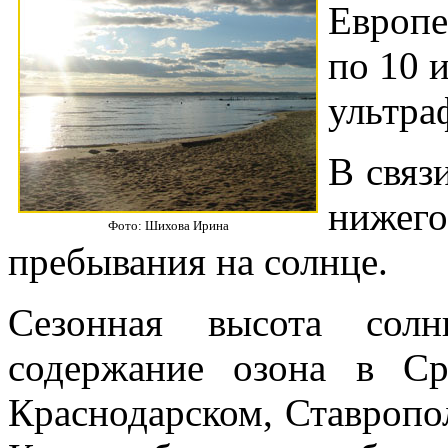
Европе
по 10 
ультра
В связ
нижего
Фото: Шихова Ирина
пребывания на солнце.
Сезонная высота солн
содержание озона в С
Краснодарском, Ставропо