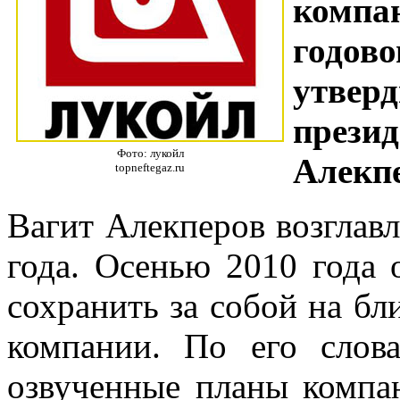
компа
годов
утвер
прези
Фото: лукойл
Алекпе
topneftegaz.ru
Вагит Алекперов возглав
года. Осенью 2010 года 
сохранить за собой на бл
компании. По его слова
озвученные планы компа