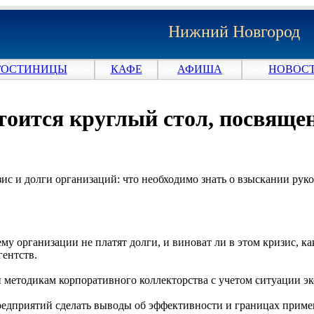
Нижний Новгород
ГОСТИНИЦЫ
КАФЕ
АФИША
НОВОСТ
стоится круглый стол, посвящ
ис и долги организаций: что необходимо знать о взыскании ру
му организации не платят долги, и виноват ли в этом кризис, ка
гентств.
й методикам корпоративного коллекторства с учетом ситуации э
редприятий сделать выводы об эффективности и границах примен