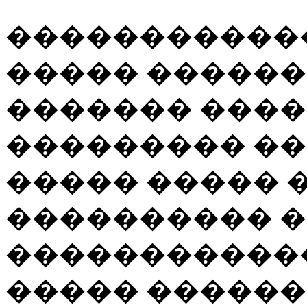
�����������
����� ������
������� ����
��������� ���
����� ����� 
���������� ��
�����������
����� �������