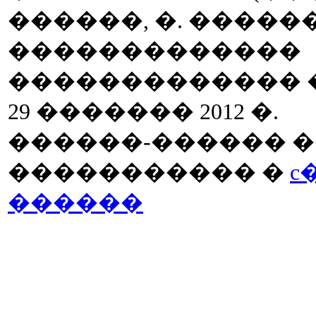
������, �. ����
�������������
������������� �� 
29 ������� 2012 �.
������-������ �
����������� �
c
������