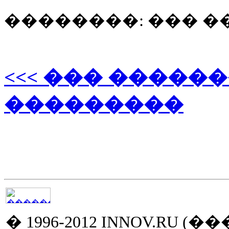
��������: ��� 
<<< ��� �����
���������
� 1996-2012 INNOV.RU (