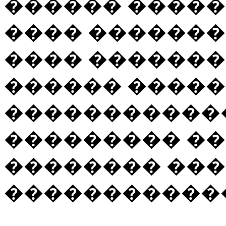
������ �����
���� �������
���� �������
������ �����
������������ 
��������� ��
�������� ��
������������