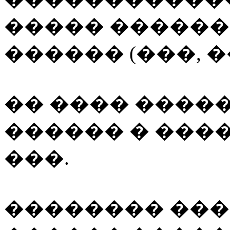
����� �����
������ (���, �
�� ���� ����
������ � ���
���.
�������� ���