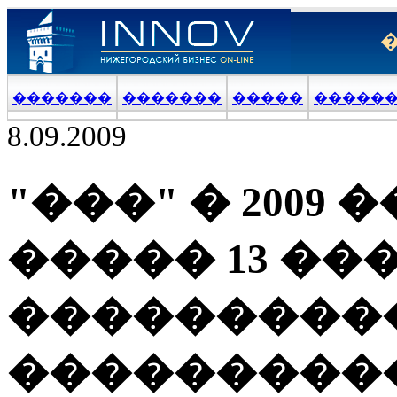
�������
�������
�����
�����
8.09.2009
"���" � 2009
����� 13 ��
���������
���������