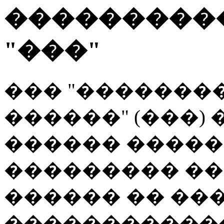
���������
"���"
��� "�������
������" (���) �
������ ����
��������� ���
������ �� ��
�����������