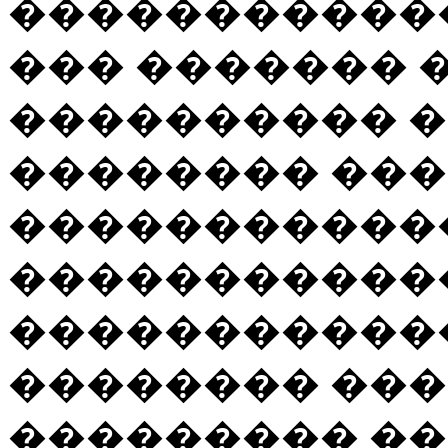
�����������
��� ������� �
���������� �
�������� ���
�����������
�����������
�����������
�������� ���
��������� �