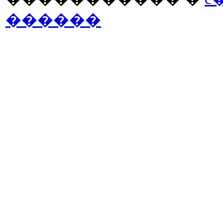
������