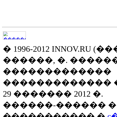
� 1996-2012 INNOV.RU (
������, �. ����
�������������
������������� �� 
29 ������� 2012 �.
������-������ �
����������� �
c