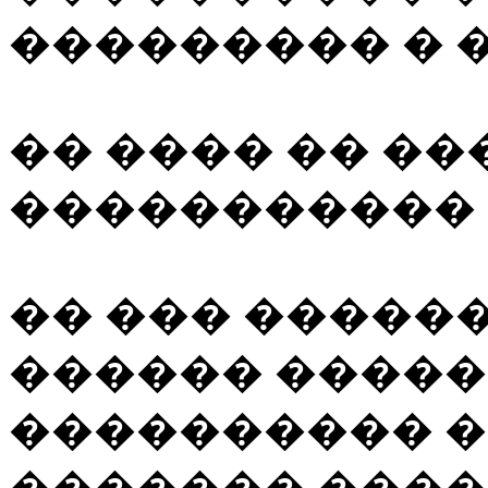
��������� � 
�� ���� �� �
����������� 
�� ��� ������,
������ ����
���������� 
������� ����