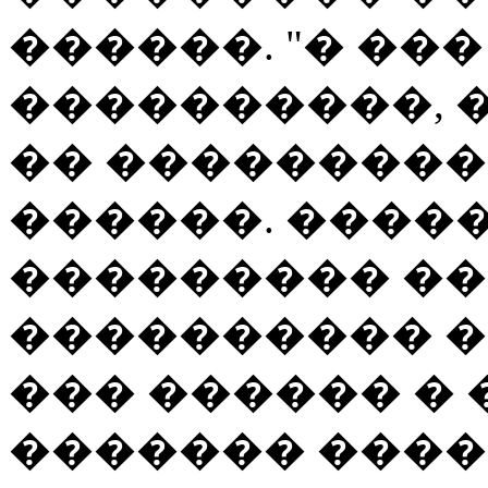
������. "� ���
����������, 
�� ���������
������. �����
��������� �
���������� �
��� ������ �
������� ����