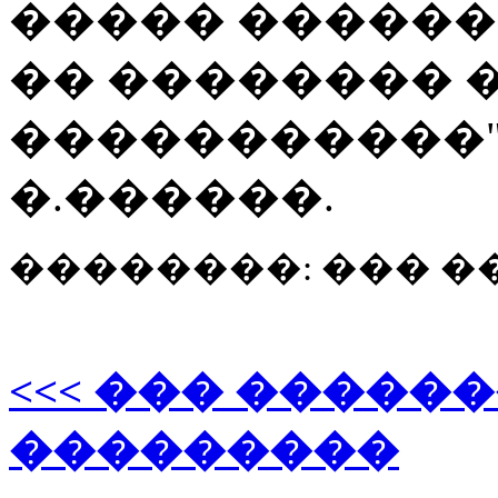
����� �������
�� �������� 
�����������",
�.������.
��������: ��� 
<<< ��� �����
���������