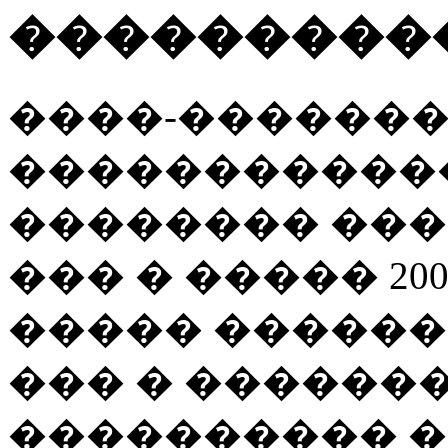
���������
����-������
�����������
�������� ���
��� � ����� 20
����� ������
��� � ������
���������� �