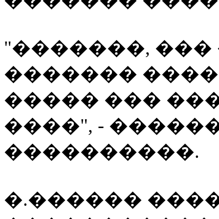
"�������, ���
������� ���� 
����� ��� ��
����", - �����
����������.
�.������ ���