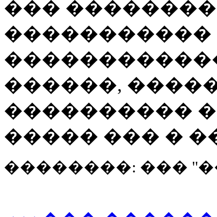
��� ��������
����������� 
������������
������, ����
���������� �
����� ��� � �
��������: ��� "