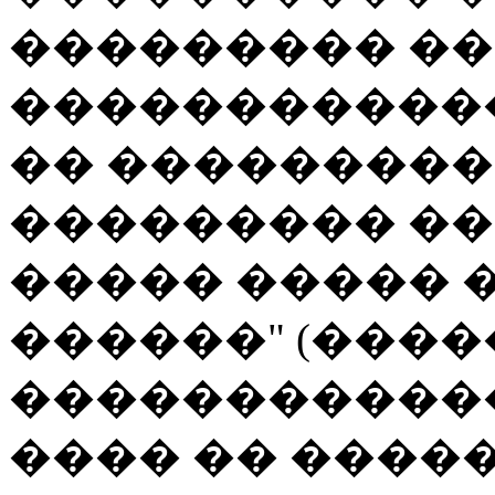
��������� ��
�����������
�� ���������
��������� ��
����� ����� �
������" (���
������������
���� �� ����