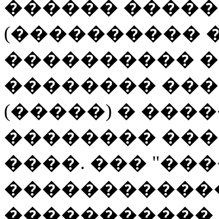
������ ����
(���������� 
���������� 
�������� ��
(�����) � ��
�������� ��� 
����. ��� "��
�����������
�����������,