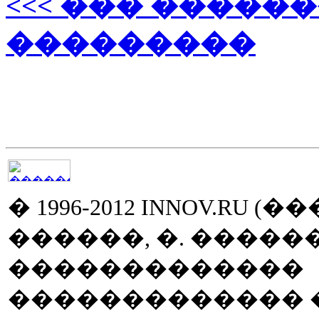
<<< ��� �����
���������
� 1996-2012 INNOV.RU (
������, �. ����
�������������
������������� �� 