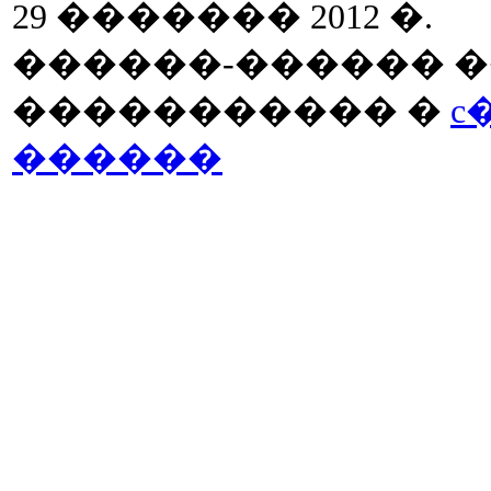
29 ������� 2012 �.
������-������ �
����������� �
c
������