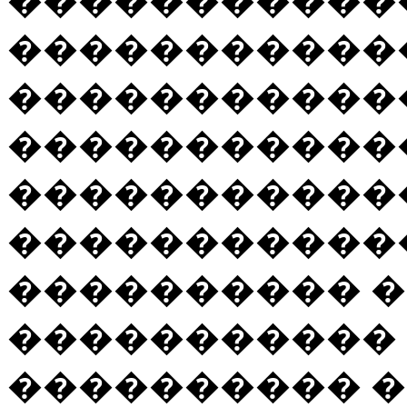
�����������
������������
������������
������������
�����������
�����������
���������� �
�����������
���������� 