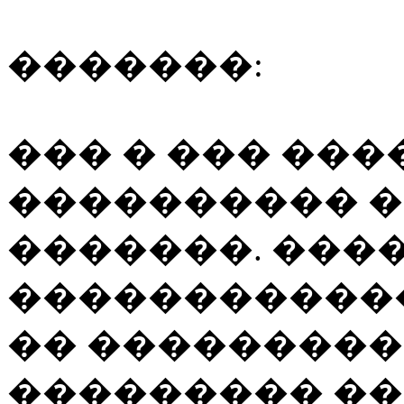
�������:
��� � ��� ���
���������� 
�������. ���
�����������
�� ���������
��������� �