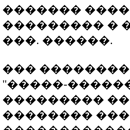
������� ���
��������� � �
���. ������.
��� ��������
"�����-�����
��������� ��
�������� ��