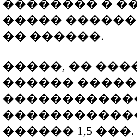
�������� � ��
����� ������
�� ������.
�����, �� ���
������ ������
�����������
�����������
������ 1,5 ���