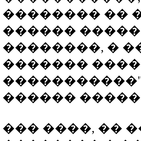
�������� �� 
������ ����
��������, � �
������� ���
�����������",
������ �����
��� ����, �� 