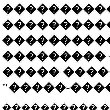
���������
���������
���������
��������� 
����� ����
"�����-���
���������� 