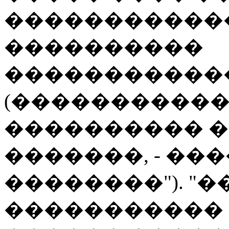
�����������
����������
�����������
(�����������
���������� 
�������, - ���
��������"). "�
����������� 