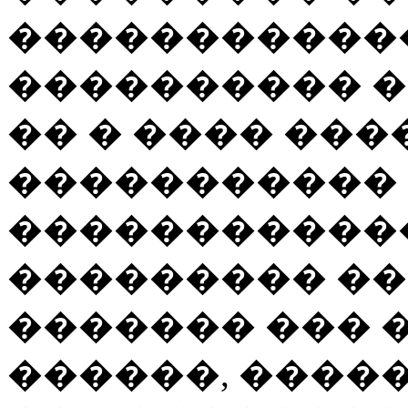
�����������
���������� 
�� � ���� ���
�����������
������������
��������� �
������� ��� 
������, ����