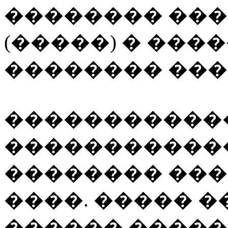
�������� ��
(�����) � ��
�������� ��� 
������������
�����������
�������� ���
����. ����� 
������ ������