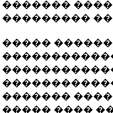
������� ����
��������� ��
����� ������
�����������
�����������
��������������
������� ����
����� ���� �