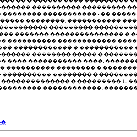
�� �� � ������ ���� ��������� 
������� ���������� ��������� ��
 �������� ����������� - �� ���
����� ��������, ����������� ��
� ���������� ��������� ��������
�� ������� ��������������� � �
� ���������� ������������ ����
��� ������������ � �����������
������ �������� ����� � �������
� ���� ����������� ����. ������
� ���������� �������� � ������
 ���������� �������� � ��������
�������������� � ��������� 11 �
��������� ������������, ������
��