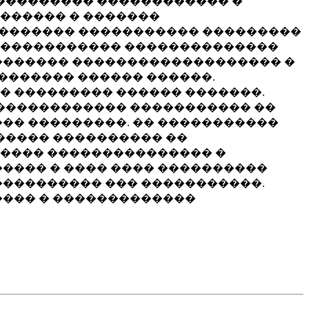
���������� ������������ �
������ � �������
��������� ����������� ���������
������������ ��������������
������� ������������������� �
������� ������ ������.
� ��������� ������ �������.
 ������������ ����������� ��
�� ���������. �� �����������
����� ���������� ��
����� ��������������� �
���� � ���� ���� ����������
���������� ��� �����������.
���� � �������������