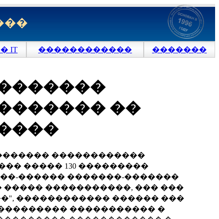
���
 IT
������������
�������
��������
������� ��
����
�������� ������������
� ����� 130 ���������
��-������ �������-�������
 ����� �����������, ��� ���
���", ������������ ������ ���
���������� ����������� �