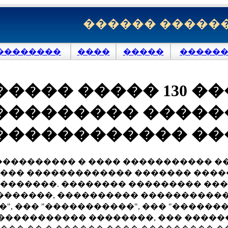
������ �����
��������
����
�����
�������
���� ����� 130 �
��������� �����
������������ ��
���������� � ���� ����������� 
�� ������������� ������� ������
�������. �������� ��������� ���
�������, ���������� �����������
�", ��� "�����������", ��� "�����
 ������������ ��������, ��� ����