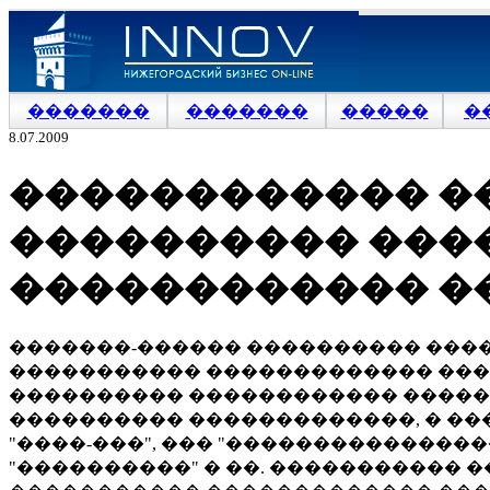
�������
�������
�����
�
8.07.2009
������������ ��
���������� ���
������������ �
�������-������ ���������� ���
����������� ������������� ����
���������� ������������ �����
���������� �������������, � ��
"����-���", ��� "���������������
"����������" � ��. �����������