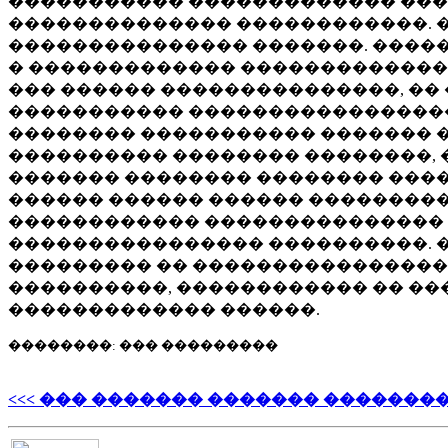
����������� ������������� ����
�������������� ������������. 
��������������� �������. �����
� ������������� �������������
��� ������ ���������������, �
����������� �����������������
�������� ����������� ������� �
���������� �������� ��������, 
������� �������� �������� ����
������ ������ ������ ���������
������������ ��������������� 
���������������� ����������. �
��������� �� ���������������� 
����������, ������������ �� ��
������������� ������.
��������: ��� ���������
<<< ��� ������� ������� �������