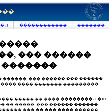
���
 IT
������������
�������
������
�, ��� ������
� �������
������, ��� ������ ��� ������
������� ���� ������� ���������
� ����� �� ���� �������� 80�100
� �� �����, ��� ������ ������
������ ��� �� ��� ���� ������