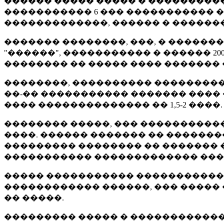
������ ����� ����� � ����������
����������� 6 ��� ����������� 
�������������, ������ � �������
������� ��������, ���, � �����
"������", ����������� � ������ 
�������� �� ����� ���� ������� 
��������, ���������� ���������
��-�� ����������� ������� ����
���� �������������� �� 1,5-2 ����.
�������� �����, ��� �����������
����. ������ ������� �� �������
��������� �������� �� ������� � 
����������� ������������� ���
����� ����������� �����������
������������ ������, ��� �����
�� �����.
��������� ����� � ������������� 