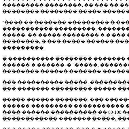
��������� ��������, �� ��� �� ��
�������� �������� ����� �������
"���� �� ������� ��������� � ��
����������� ���������, �������
�����. �� ����� �������� � � ��
��������, � ��� ����� ������ ��
���������.
� ���������� �������� ������� �
������ � ������, � "�����, �����
�������� ������ ������� �������
��� ���������� �����, ���������
��� ������� ��������� ����� ���
����� ������ �������, ��� ����
������ ��������� ����������� ��
���� ������ ���������� �� 80-10
������������ ������� �����, ��� 