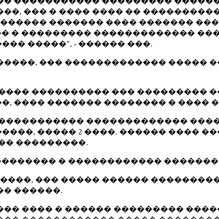
��� �� ����������� ��������� ����
��, ��� � ���� ���� �� ��������
�������� ������� ���� ������� ��
�� � ��������� ������������� ���
� �����", - ������ ���.
����, ��� ������������� ����� �
����� ���������� ��� ��������� 
�, ���� ������� �������� � ���� 
������������ ������������� �����
���, ����� 2 ����. ������ ���� 
��� ���������.
�������� � ������������ ���������
 ����, ��� ����� ������ ��������
�� ������.
��� ���� � ������ ��������� ����