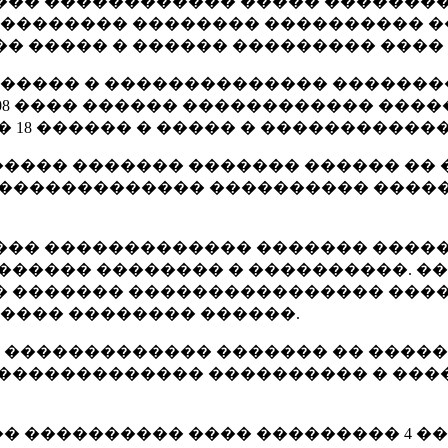
�� ������������ ����� ���������
��������� �������� ���������� �
� ����� � ������ ��������� ����
������� � �������������� ������
2008 ���� ������ ������������ ���
� 18 ������ � ����� � �����������
���� ������� ������� ������ �� 
 ������������� ���������� �����
�� ������������� ������� ��������
������ �������� � ����������. �
������� ���������������� ��������
���� �������� ������.
 ������������� ������� �� �����
 ������������� ���������� � ���
���������� ���� ��������� 4 ����