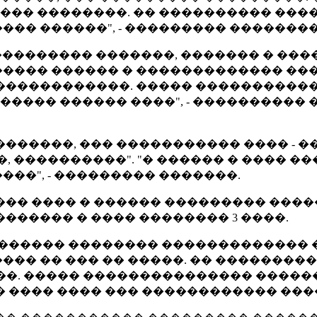
��� ��������. �� ���������� �����
�� ������", - ��������� ��������
��������� �������, ������� � ���
���� ������ � ������������� ��
� ������������. ����� ����������
������ ������ ����", - ����������
������, ��� ����������� ���� - 
��, ����������". "� ������ � ���� 
��", - ��������� �������.
�� ���� � ������ ��������� ����
������ � ���� �������� 3 ����.
������� �������� �������������
�� �� ��� �� �����. �� ��������
0 ���. ����� ��������������� ���
���� ���� ��� ������������ �����