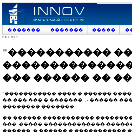
�������
�������
�����
�
6.07.2009
"����������� ��
�������������� 
��� ������ �� ��
"����������� ���� � ������ ���
�� ��� ��� � �������", - ������ 
�������� �������.
�� ������ ����������� ���������
���, ����� ������������� ������
������. � ������ � ����������� 