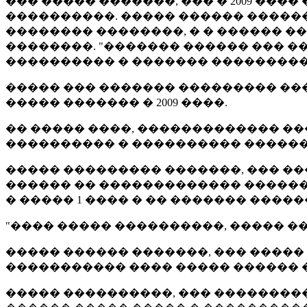
��� ����� �������, ��� � 2009 �
����������. ����� ������ ������
�������� ��������, � � ������ 
��������. "������� ������ ��� �
���������� � ������� �����������
����� ��� ������� ��������� ���
����� ������� � 2009 ����.
�� ����� ����, ������������� �
���������� � ���������� ������
����� ��������� �������, ��� �
������ �� ������������� �������
� ����� 1 ���� � �� ������� ����
"���� ����� ����������, ����� �
����� ������ �������, ��� �����
����������� ���� ����� ������ 
����� ����������, ��� ��������