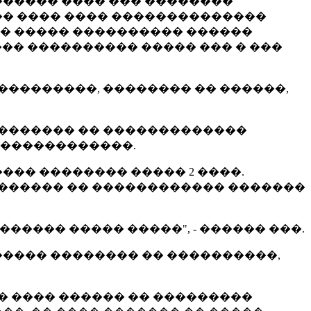
������� ���� ��� ��������
��� ���� ���� ��������������
�� ����� ���������� ������
�� ���������� ����� ��� � ���
���������, �������� �� ������,
�������� �� �������������
�������������.
�� �������� ����� 2 ����.
�������� �� ������������ �������
���� ����� �����", - ������ ���.
����� �������� �� ����������,
� ���� ������ �� ���������