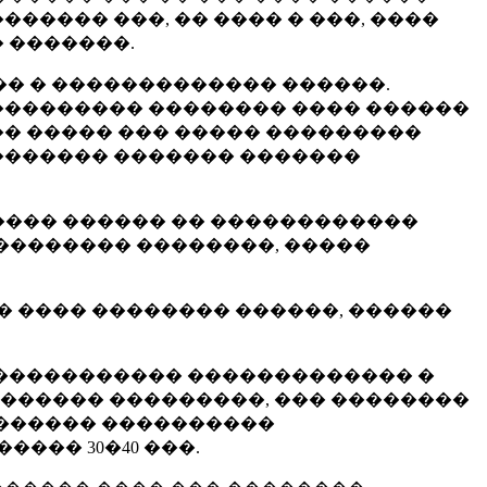
����� ���, �� ���� � ���, ����
 �������.
�� � ������������� ������.
��������� �������� ���� ������
�� ����� ��� ����� ���������
 ������� ������� �������
����� ������ �� ������������
���������� ��������, �����
� ���� �������� ������, ������
 ����������� ������������� �
������� ���������, ��� ��������
�������� ����������
��� 30�40 ���.