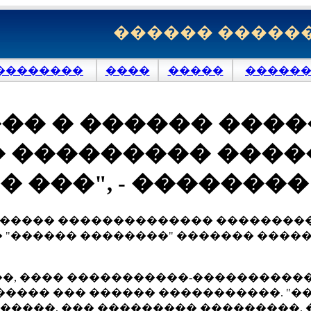
������ �����
��������
����
�����
�������
�� � ������ ���
��������� �����
� ���", - �������
������ �������������� ��������� 
��� "������ ��������" ������� ��
, ���� �����������-�������������
���� ��� ������ �����������. "��
������, ��� ��������� ���������. 