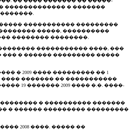
�. �� ���� ������� �� �����-
� ������������� � �������
 �������.
������ ����������� ���������
��������� �����, ����������
��� �������� ��������.
�������� ����������� ����, ���
 ��� � ������ ��������� �����
 � 2009 ���� ��������� �� 1
� ���� ������� �� �����������
 19 ������� 2009 ���� �.�. ����-
�������� � ���������� �������
�� � ������ ��������� ���������
�� 2008 ����. ����� ��