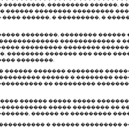
�� ���������, ��������� ������, �
� ������ �������� ��������� ���
���� ������, � ���������, � �����
������ ��������, �������� ������
 ������������� ������������ � ��
����� ��������� �������� ������
. �������� ������� ��� ���� ���
���� ��������.
�� ������ ������� �������� �����
���������� ������ � �������� ��
���������� �� ��������� ������
��� ������ ����� ����� �������
���������� ����� �������� �� ��
������, ������ �� ��������� ���
����������� � ������ ��������� �