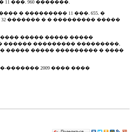
1 ���. 960 �������.
 � ��������� 11 ���. 655. �
2 ������� � � ��������� �����
����� ����� ����� �����
� ������ ��������� ���������,
 � ����� ����� ��������� � ����
������� 2009 ���� ����
Поделиться…