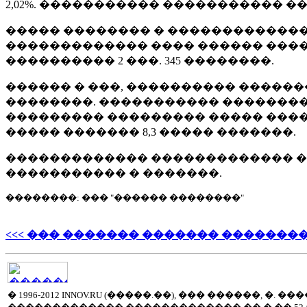
2,02%. ����������� ����������� ���
����� �������� � ������������� ��
������������� ���� ������ ����
���������� 2 ���. 345 ��������.
������ � ���, ���������� ������
��������. ����������� ��������
��������� ��������� ����� �����
����� ������� 8,3 ����� �������.
������������� ������������� ��
����������� � �������.
��������: ��� "������ ��������"
<<< ��� ������� ������� �������
� 1996-2012 INNOV.RU (�����.��), ��� ������, �.