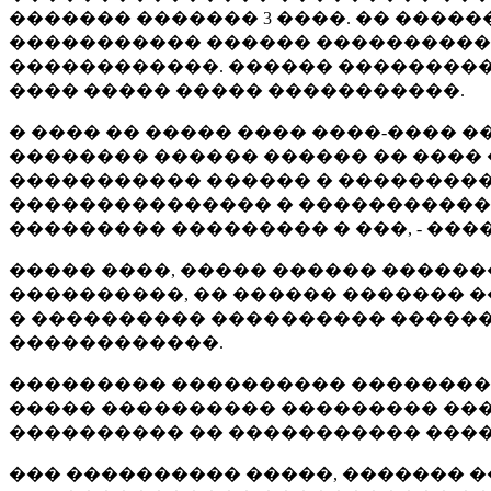
������� ������� 3 ����. �� ����
����������� ������ ����������
������������. ������ ��������� 
���� ����� ����� �����������.
� ���� �� ����� ���� ����-���� 
�������� ������ ������ �� ����
����������� ������ � ��������
��������������� � ������������
��������� ��������� � ���, - ���
����� ����, ����� ������ �����
����������, �� ������ ������� 
� ���������� ���������� �����
������������.
��������� ���������� ���������
����� ���������� ��������� ���
���������� �� ����������� ����
��� ���������� �����, ������� 