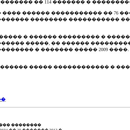
������ �� 114 ������� � ��������� 1
�� ������ ����������� �� 76 ������
������ �������� ����������� �� 3
����� � ������ ��������� � ����
����� �����, �� ������ ��������
������ � ������� ����� 2009 ����.
����� ����� ������������ � ����-
��
 ������ ��������