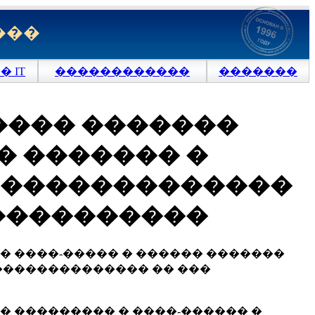
���
 IT
������������
�������
���� �������
 ������� �
��������������
����������
 ����-����� � ������ �������
�������������� �� ���
 ��������� � ����-������ �