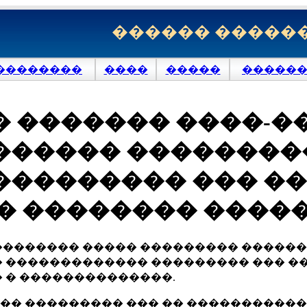
������ �����
��������
����
�����
�������
 ������� ����-�
������ ���������
��������� ��� �
 � �������� ����
������� ����� ��������� �������
 ������������� ��������� ��� �
 � ��������������.
� ��������� ��� �� ������������