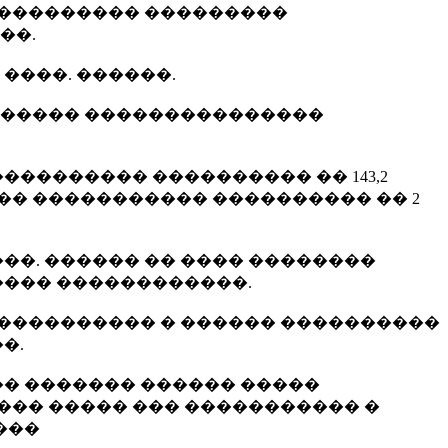
���������� ���������
��.
����. ������.
������� ���������������
��������� ���������� �� 143,2
�� ����������� ���������� �� 2
���. ������ �� ���� ��������
���� ������������.
� ���������� � ������ ����������
�.
�� ������� ������ �����
��� ����� ��� ����������� �
���