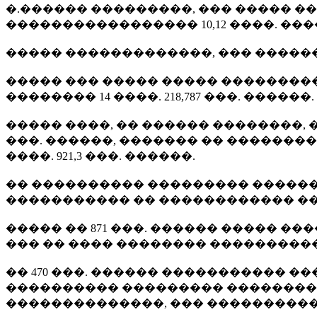
�.������ ���������, ��� ����� 
����������������� 10,12 ����. ��
����� �������������, ��� ������
����� ��� ����� ����� ��������
�������� 14 ����. 218,787 ���. ������.
����� ����, �� ������ ��������, 
���. ������, ������� �� ������
����. 921,3 ���. ������.
�� ���������� ��������� �������
����������� �� ������������ ��
����� �� 871 ���. ������ ����� 
��� �� ���� �������� ���������
�� 470 ���. ������ ����������� 
���������� ��������� ���������
��������������, ��� ����������