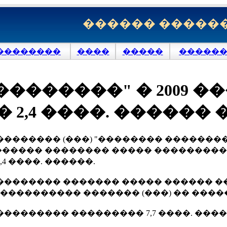
������ �����
��������
����
�����
�������
��������" � 2009 �
 2,4 ����. ������ 
�������� (���) "�������� �������
����� �������� ����� ��������� �
4 ����. ������.
�������� ������� ����� ������ �
��������� ������� (���) �� �����
��������� ��������� 7,7 ����. ����