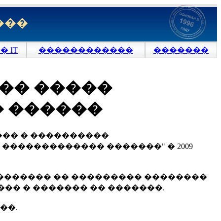
���
 IT
������������
�������
��� �����
� ������
��� � ����������
������������ �������" � 2009
������� �� ��������� ��������
�� � ������� �� �������.
��.