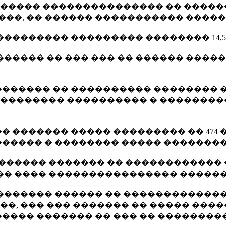
������� ��������������� �� ����
����, �� ������ ����������� �����
�������� ��������� �������� 14,5 
������ �� ��� ��� �� ������ ���
������� �� ���������� �������� �
���������� ���������� � ��������
 ������� ����� ��������� �� 474 
����� � �������� ����� �������
��������� ������� �� �����������
�� ���� ���������������� ������
��������� ������ �� ������������
�, ��� ��� ������� �� ����� ����
���� ������� �� ��� �� ��������