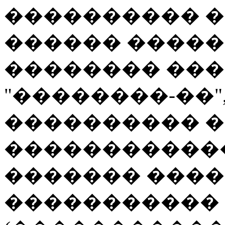
���������� �
������ ����
�������� ���
"��������-��"
���������� �
������������
������� ����
�����������