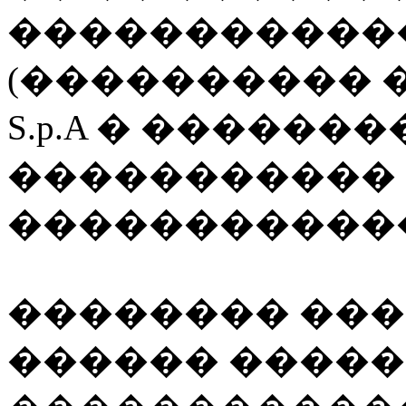
������������
(���������� �
S.p.A � �������
����������� 
������������
�������� ���
������ �����