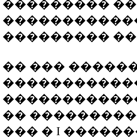
��������� �
�����������
��������� �� �
�� ��� ������
������������
�����������
�� ���������
��� � I �������