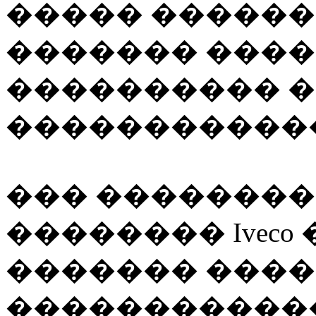
����� �����
������� ���
���������� 
�����������
��� ��������
�������� Iveco
������� ����
�����������