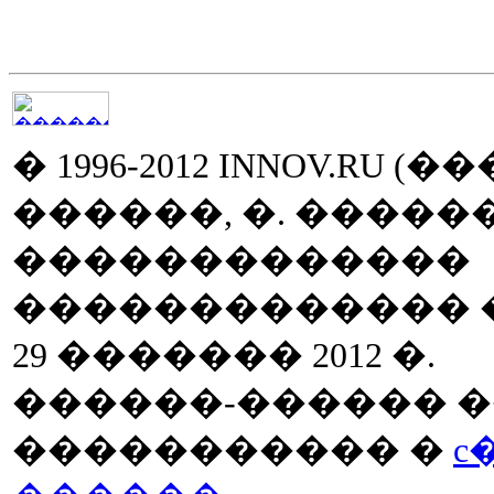
� 1996-2012 INNOV.RU (
������, �. ����
�������������
������������� �� 
29 ������� 2012 �.
������-������ �
����������� �
c