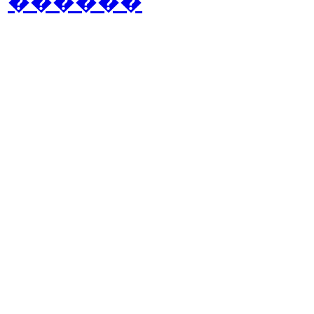
������