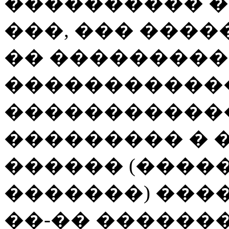
���������� �
���, ��� ���
�� ���������
�����������
�����������
��������� � 
������ (����
�������) ���
��-�� ������