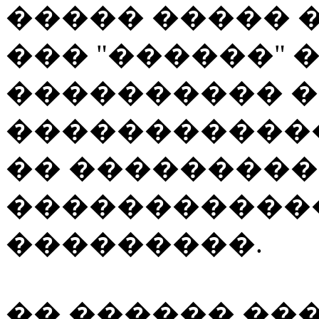
����� ����� 
��� "������"
���������� �
�����������
�� ��������
�����������
���������.
�� ������ ��