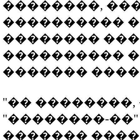
��������, ��
���������� �
�������� ��
���������� 
������� ����
"�� ��������,
"��������-��"
������� ������