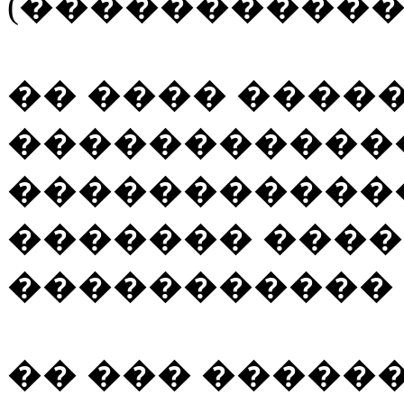
(�����������
�� ���� ����
�����������
�����������
������� ����
����������� 
�� ��� ������