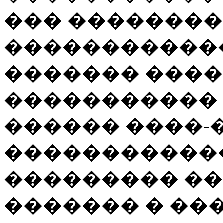
��� ��������
������������
������� ����
����������� 
������ ����-
�����������
��������� ��
������� � �