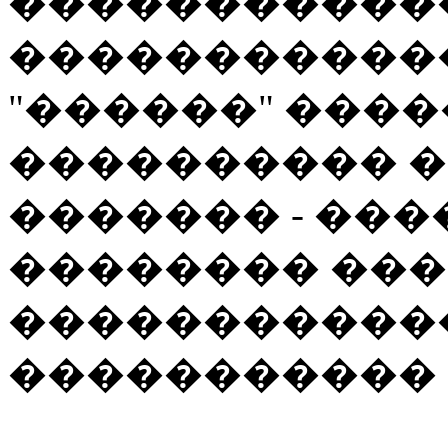
�����������
������������
"������" ����
���������� 
������� - ��
�������� ���
�����������
����������� 