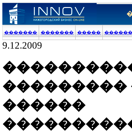
�������
�������
�����
�����
9.12.2009
�����������
��������� 
������
���������