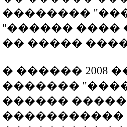
�������� "��
"������ ����
�� ����� ����
� ������ 2008
������� "���
������ ������
�����������