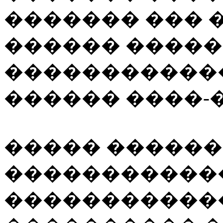
������� ��� 
������ �����
�������������
������ ����-
����� ������
�����������
�����������