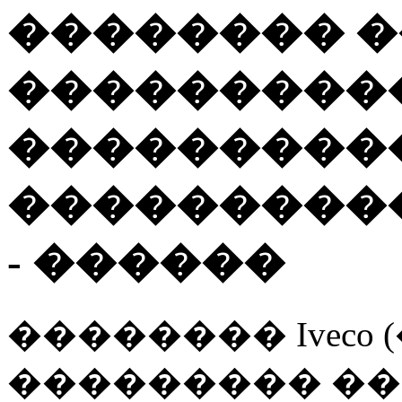
�������� 
���������
���������
���������
- ������
�������� Iveco
��������� �