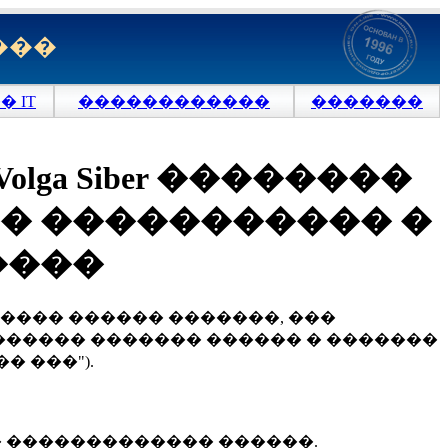
���
 IT
������������
�������
a Siber ��������
� ����������� �
����
���� ������ �������, ���
������� ������� ������ � �������
� ���").
 � ������������� ������.