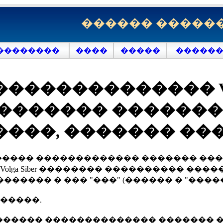
������ �����
��������
����
�����
�������
������������ Volg
������� �������
���, ������� ��
���� ������������� ������� ���
lga Siber �������� ���������� ���
���� � ��� "���" (������ � "�����
 �����.
r ��������� �������������� �������