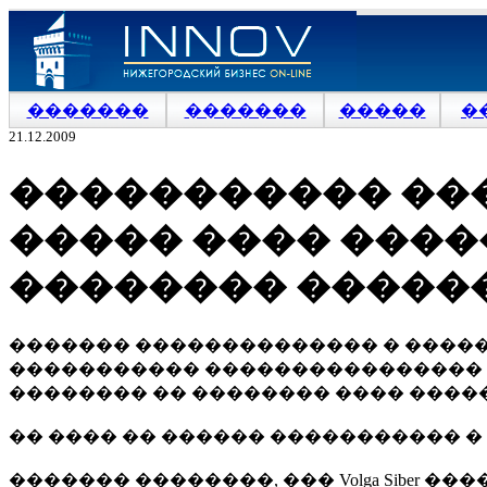
�������
�������
�����
�
21.12.2009
����������� ����
����� ���� ����
�������� ������
������� �������������� � �����
����������� ���������������� Vo
�������� �� �������� ���� �������
�� ���� �� ������ ����������� �
������� ��������, ��� Volga Sibe