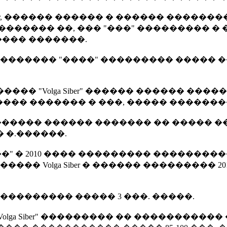
ber, ������ ������ � ������ �������
������� ��, ��� "���" ��������� 
���� �������.
��������� "����" ��������� �����
�� "Volga Siber" ������ ������ ���
���� ������� � ���, ����� �������
����������� ������ ������� �� ���
 �.������.
 � 2010 ���� ��������� �����������
� Volga Siber � ������ ��������� 20
���������� ����� 3 ���. �����.
a Siber" ��������� �� ����������� �