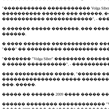
"����������� ����������� Volga Si
���������� ������ ��� ������, �
����������� ������������", - ��
�.������ ����� �������, ��� ��
������.
� ���� ������� ������������ �����
"���" �� ��������� ��������� ��
"������� "Volga Siber" �������� 
� ����� ����������", - ����������
��� ���������� �����, "������ ���"
��������������� ����� �����������
���. �����.
����� �� ������ 2009 ���� ����� �
������ �������� ������������ "Volg