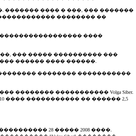
�. ������� ���� � ���, ��� �������
� ������������ �������� ��
 ������������������ ����
����, ��� ����� ���������� ���
��� ������ ���� ������.
�� ��������� �������� �����������
� �������� ����������� Volga Siber.
10 ���� ����������� �� ������ 2,5
��������� 28 ����� 2008 ����.