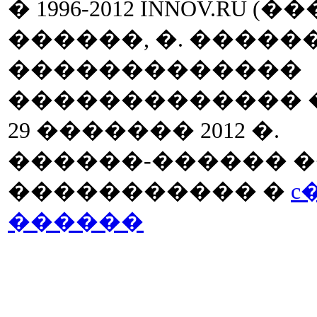
� 1996-2012 INNOV.RU (
������, �. ����
�������������
������������� �� 
29 ������� 2012 �.
������-������ �
����������� �
c
������