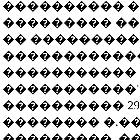
���������� �
��������� �
�� ��������
�����������
����������� 
�����������"
���������� 29
�������� �.�
���������, �