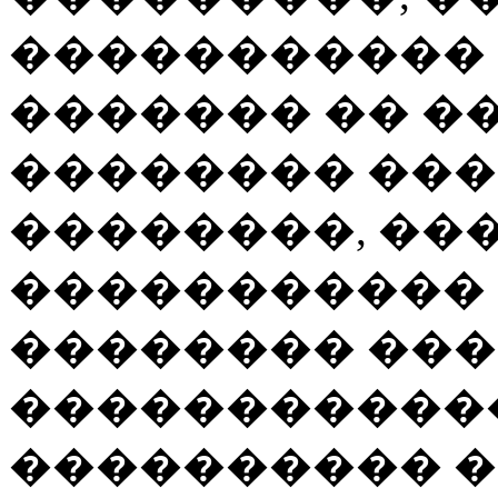
�����������
������� �� �
�������� ��
��������, ��
����������� 
�������� ��
�����������
���������� �