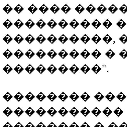
�� ���� ����
���������� 
����������, 
��������� � 
���������".
�������� ���
�����������
�������� � �