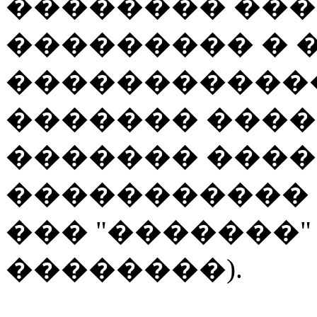
�������� ���
��������� � 
�����������
������� ����
������� ����
�����������
��� "�������"
��������).