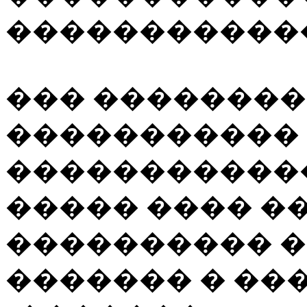
������������
��� ��������
�����������
������������
����� ���� �
���������� �
������� � ��