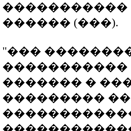
�����������
������ (���).
"��� �������
����������� 
������� � ��
��������� ��
�����������
�������������