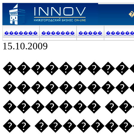
�������
�������
�����
�����
15.10.2009
���������
����������
������� ��
�� ������