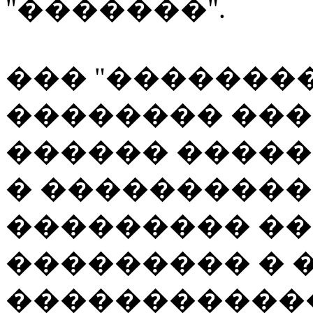
"�������".
��� "�������
�������� ����
������ ����
� �����������
��������� ��
��������� � 
�����������