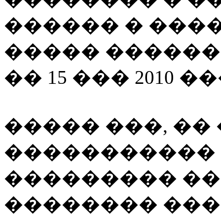
������ � ���
����� ������
�� 15 ��� 2010 �
����� ���, ��
�����������
��������� ��
�������� ���