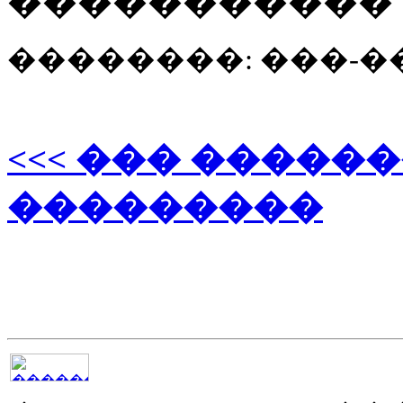
����������� 
��������: ���-
<<< ��� �����
���������