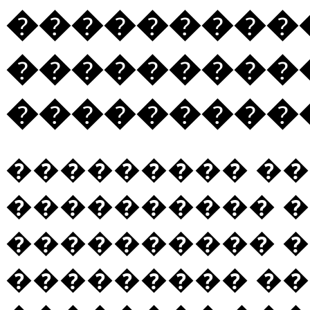
���������
���������
����������
��������� �
���������� 
���������� 
��������� ��