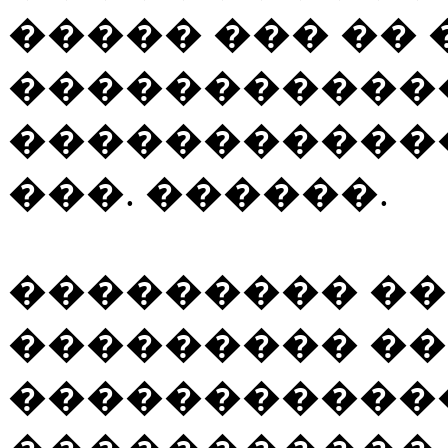
����� ��� �� 
�����������
�������������
���. ������.
��������� �
��������� ��
�����������