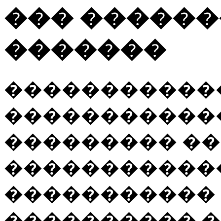
��� ������
�������
�����������
�����������
��������� ��
�����������
����������� 
���������� 