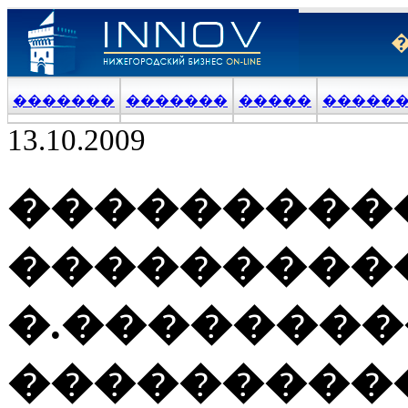
�������
�������
�����
�����
13.10.2009
���������
���������
�.��������
���������