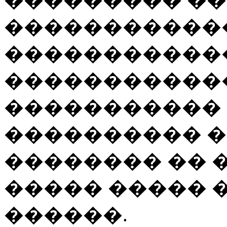
�����������
�����������
�����������
����������� 
���������� 
�������� ��
����� ����� � 
������.