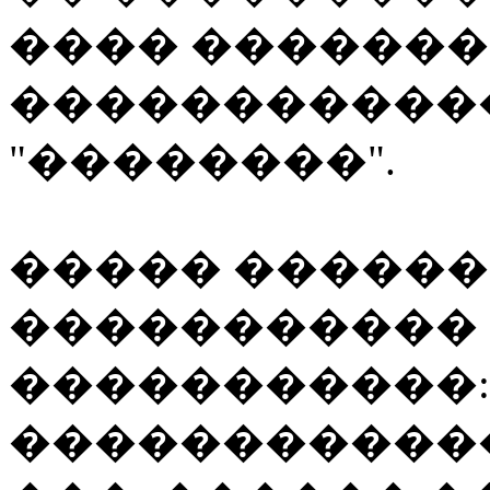
���� ������
������������ 
"��������".
����� ������
����������� 
�����������: 
�������������