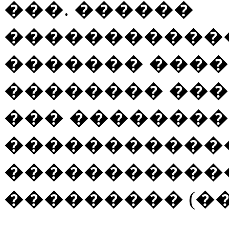
���. ������
������������
������� ���
�������� ���
��� �������
�����������
�����������
��������� (��