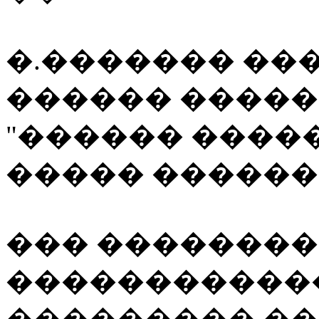
�.������� ���
������ ����
"������ ����
����� �������
��� ��������
�����������
��������� �