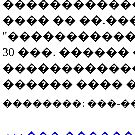
������������
���� �� ��.��
"�����������
30 ���. �����
������������
������ ���� �
��������: ���-