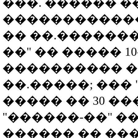
���. ������ 
�����������
�� ��.�������
��" �� ����� 10
���������� �
��.�����; ���
����� �� 30 ��
"������-��" ��
������ �� ��