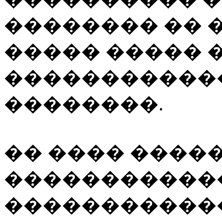
�������� ��
����� ����� 
�����������
��������.
�� ���� ����
�����������
�����������