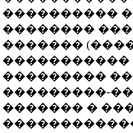
���������� 
�������� ��
������� (���
����������� 
��������� �
���������-�
������� � ��
�����������