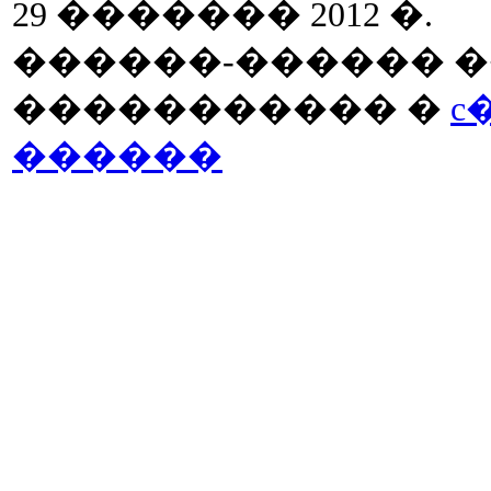
29 ������� 2012 �.
������-������ �
����������� �
c
������