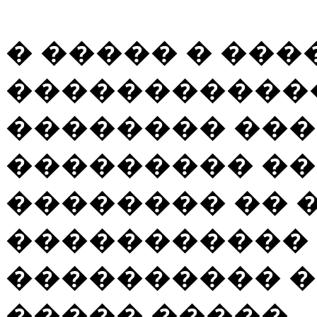
� ����� � ��
�����������
�������� ���
��������� �
�������� ��
����������� 
���������� 
����� �����.