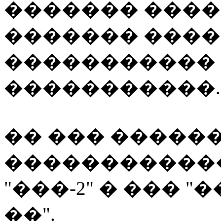
������� ���
������� ����
����������� 
�����������.
�� ��� ������
�����������
"���-2" � ��� 
��".