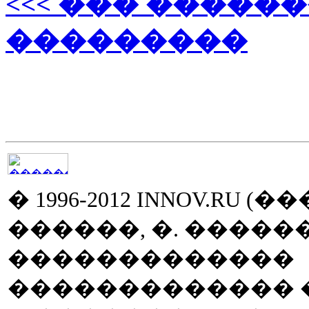
<<< ��� �����
���������
� 1996-2012 INNOV.RU (
������, �. ����
�������������
������������� �� 