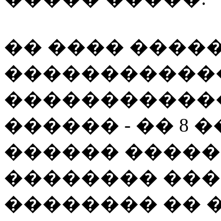
�� ���� ����� 
�����������
�����������
������ - �� 8 �
������ �����
�������� ��
�������� �� ��