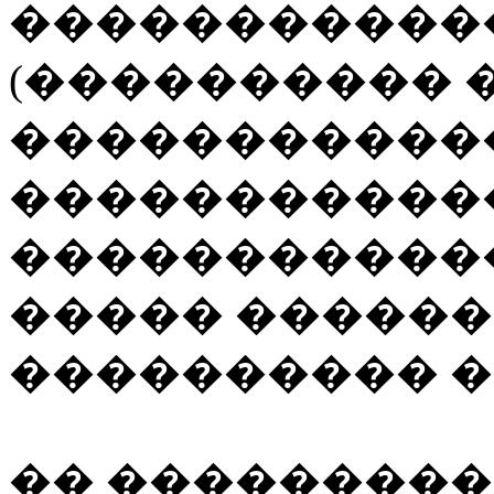
�����������
(���������� 
������������
�����������
������������
����� ������
���������� �
�� ���������