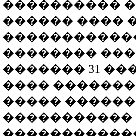
���������� 
������ ���� 
�����������
�������� ���
������� 31 ���
���� �������
����� ������
�����������
������������