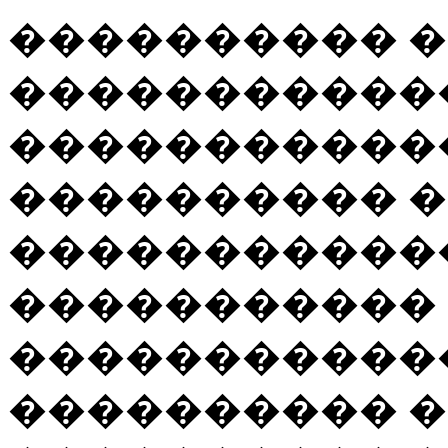
���������� 
������������
�����������
���������� 
������������
����������� 
�����������
���������� 