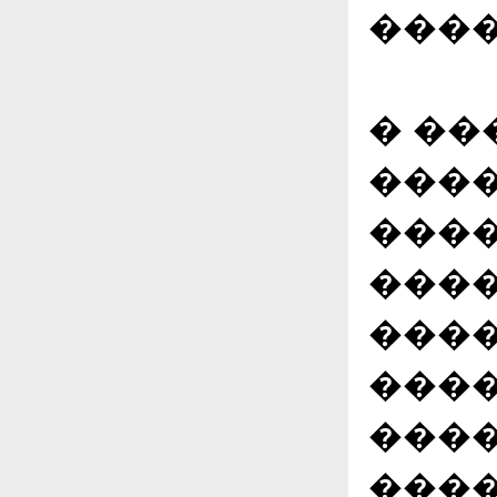
����
� ��
���
����
����
����
����
����
����