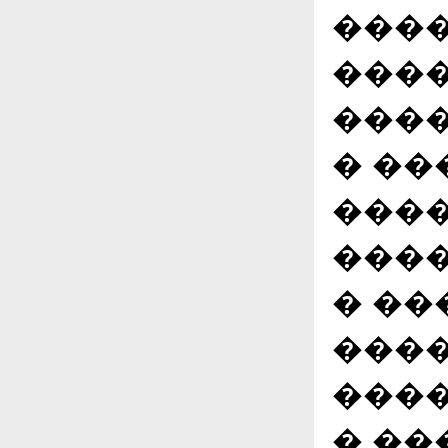
����
����
����
� ��
���
���
� ��
����
����
� ���