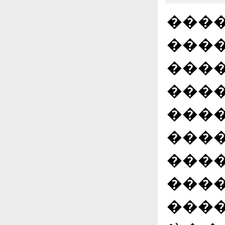
����
����
���
����
����
����
����
����
���