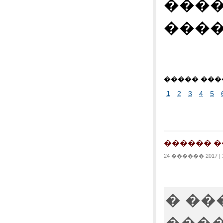
����
����
����� ���
1
2
3
4
5
������ 
24 ������ 2017 | 1
� ��
����