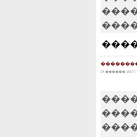
����
����
����
�������
24 ������ 2017 | 1
���
����
����