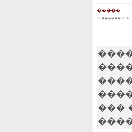
�����
17 ������ 2016 | 1
���
����
����
����
��� 
����