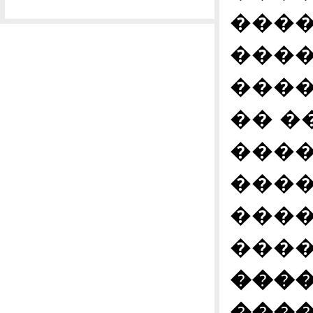
����
����
����
�� �
����
����
����
����
����
����