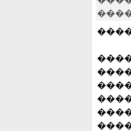
���
����
���
���
����
����
����
����