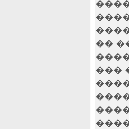
����
����
����
�� �
����
��� 
����
����
����
����