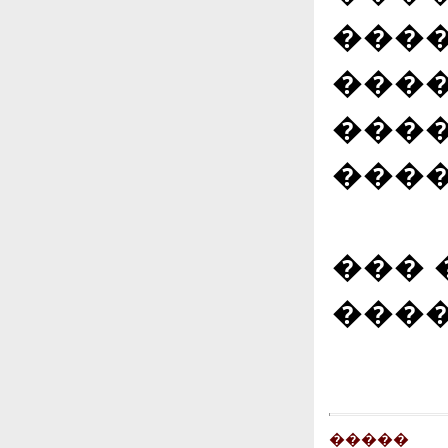
����
���
���
����
��� 
����
�����