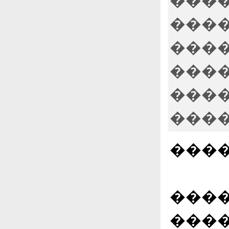
�����
����
����
����
����
����
����
����
����