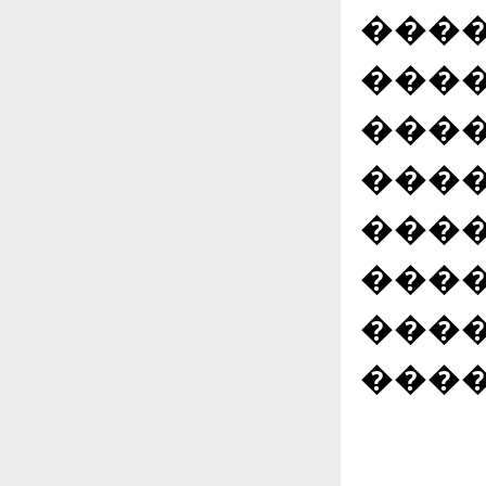
����
����
����
���
���
����
���
����