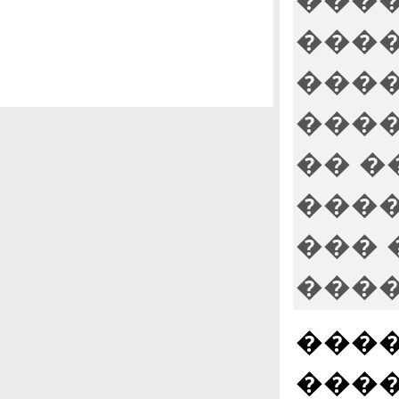
����
����
����
�� �
����
��� 
����
����
����