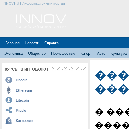
INNOV.RU | Информационный портал
Главная
Новости
Справка
Экономика
Общество
Происшествия
Спорт
Авто
Культура
���
КУРСЫ КРИПТОВАЛЮТ
Bitcoin
���
Ethereum
Litecoin
� ��
Ripple
Котировки
����