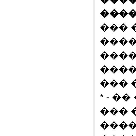
����
��� 
���
����
����
��� 
* - 
��� 
����