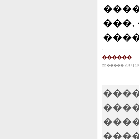
����
���,
����
������
22 ����� 2017 | 10
����
����
����
����