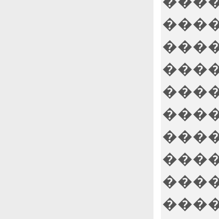
����
����
����
����
����
����
����
����
����
����