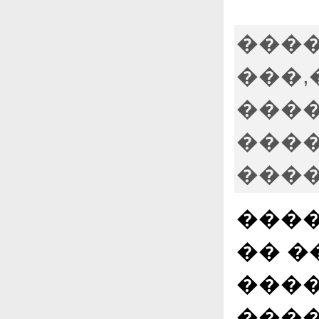
����
���,
����
����
����
����
�� �
����
���