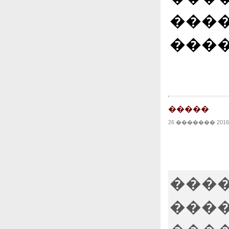
����
����
�����
26 ������� 2016 |
����
����