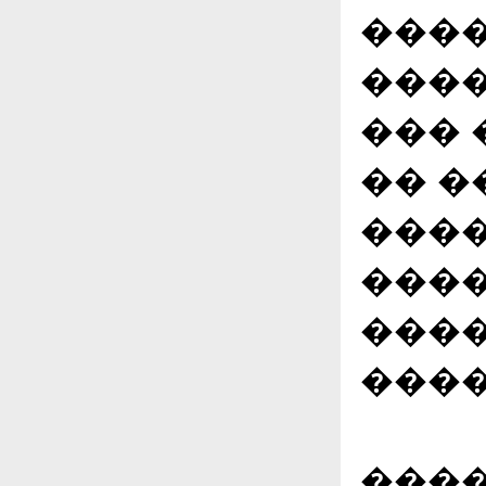
����
����
��� 
�� �
����
���
����
����
����