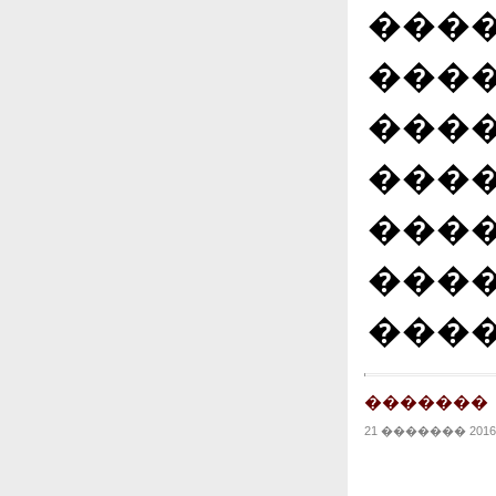
���
����
���
���
����
���
����
�������
21 ������� 2016 |