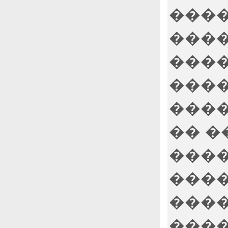
����
����
����
����
����
�� �
����
����
����
����