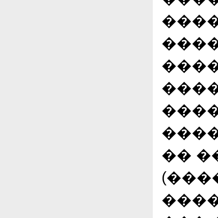
����
����
����
����
����
����
�� �
(���
����