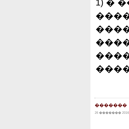
1) �
����
����
����
���
����
�������
26 ������� 2016 |