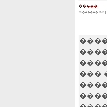
�����
28 ������ 2016 | 1
����
���
����
��� 
����
����
����