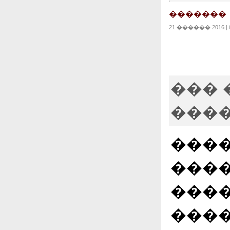
�������
21 ������ 2016 | 0
��� 
����
����
����
����
����