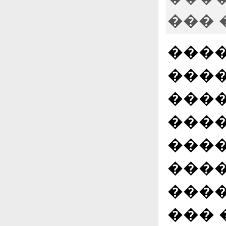
��� 
����
���
����
����
����
����
����
��� 