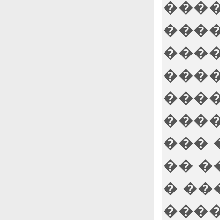
����
����
����
����
����
����
��� 
�� �
� ��
����