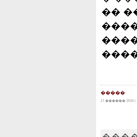
�� �
���
���
����
�����
17 ������ 2016 | 1