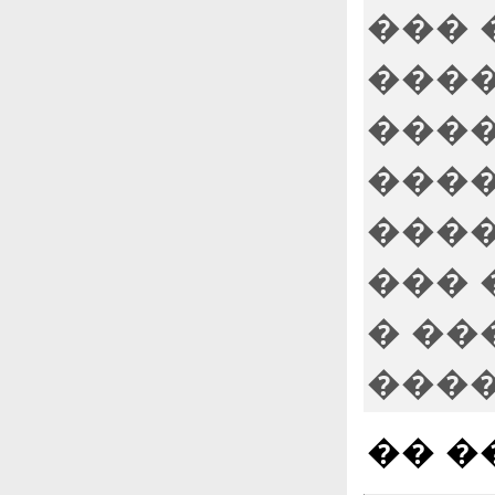
��� 
����
����
����
����
��� 
� ��
����
�� �